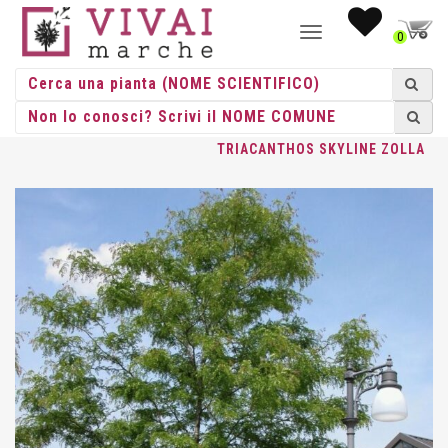
NAVIGAZIONE
0
TOGGLE
HOME
/
ALBERI
/
ALBERI ZOLLA
/
GLEDITSIA
/ GLEDITSIA
TRIACANTHOS SKYLINE ZOLLA