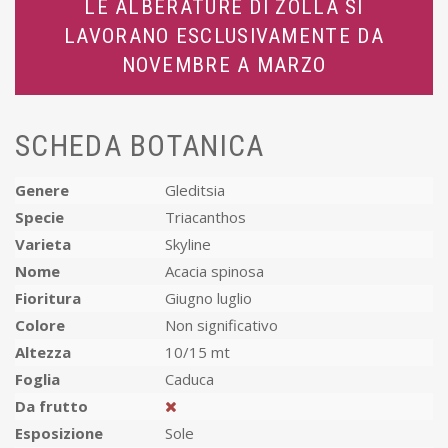
LE ALBERATURE DI ZOLLA SI
LAVORANO ESCLUSIVAMENTE DA
NOVEMBRE A MARZO
SCHEDA BOTANICA
Genere
Gleditsia
Specie
Triacanthos
Varieta
Skyline
Nome
Acacia spinosa
Fioritura
Giugno luglio
Colore
Non significativo
Altezza
10/15 mt
Foglia
Caduca
Da frutto
Esposizione
Sole