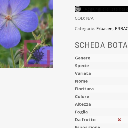
Aggiungi alla lista dei 
COD:
N/A
Categorie:
Erbacee
,
ERBAC
SCHEDA BOTA
Genere
Specie
Varieta
Nome
Fioritura
Colore
Altezza
Foglia
Da frutto
Esposizione