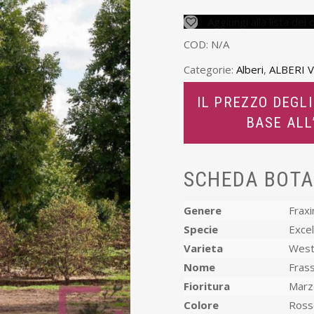
Aggiungi alla lista dei 
COD:
N/A
Categorie:
Alberi
,
ALBERI 
IL PREZZO DEGLI
BASE AL
SCHEDA BOTA
Genere
Fraxi
Specie
Excel
Varieta
West
Nome
Frass
Fioritura
Marzo
Colore
Ross