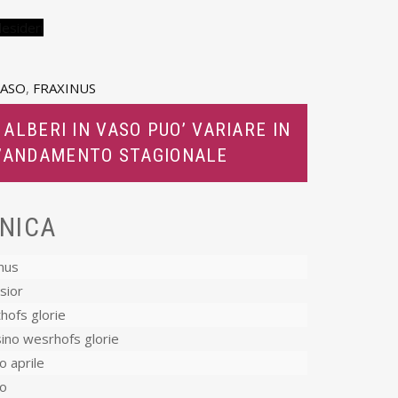
desideri
VASO
,
FRAXINUS
 ALBERI IN VASO PUO’ VARIARE IN
L’ANDAMENTO STAGIONALE
NICA
nus
sior
hofs glorie
ino wesrhofs glorie
 aprile
o