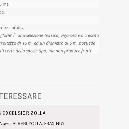
5 mt
ca
-mezz'ombra
rosa e a crescita
n'altezza di 15 m. ed un diametro di 6 m. possiede
una chioma densa e foglie piأ¹ corte della specie tipo, ma non produce frutti.
NTERESSARE
S EXCELSIOR ZOLLA
Alberi
,
ALBERI ZOLLA
,
FRAXINUS