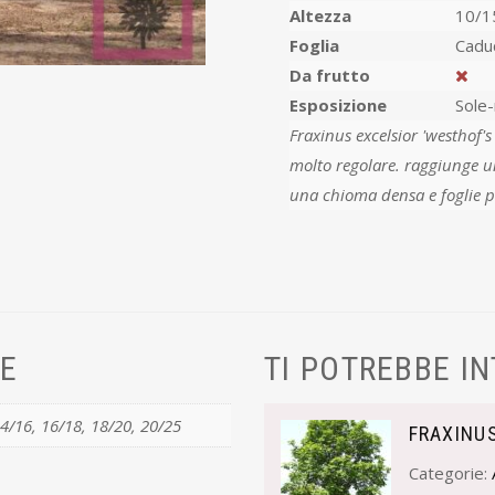
Altezza
10/1
Foglia
Cadu
Da frutto
Esposizione
Sole
Fraxinus excelsior 'westhof's glorie' أ¨ una selezione tedesca, vigo
molto regolare. raggiunge u
VE
TI POTREBBE I
14/16, 16/18, 18/20, 20/25
FRAXINU
Categorie: