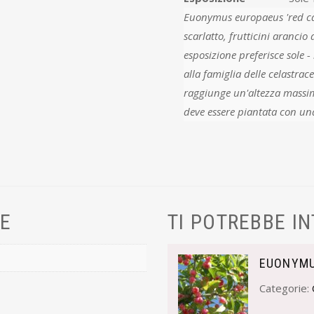
Euonymus europaeus 'red cascade' أ¨ un arbusto, in autunno s
scarlatto, frutticini aranci
esposizione preferisce sole - mezzombra il fior
alla famiglia delle celastraceae il suo
raggiunge un'altezza massim
VE
TI POTREBBE I
EUONYMU
Categorie: