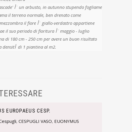
tupendo fogliame
o ama il terreno normale, ben drenato come
e أ¨ giallo-verdastro appartiene
 periodo di fioritura أ¨ maggio - luglio
a di 180 cm - 250 cm per avere un buon risultato
deve essere piantata con una densitأ di 1 piantina al m2.
NTERESSARE
S EUROPAEUS CESP.
Cespugli
,
CESPUGLI VASO
,
EUONYMUS