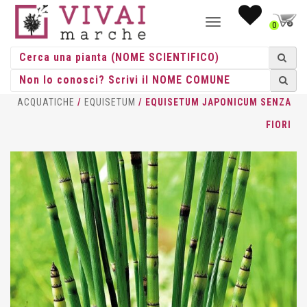
NAVIGAZIONE
0
TOGGLE
HOME
/
ERBACEE
/
PALUDOSE E
ACQUATICHE
/
EQUISETUM
/ EQUISETUM JAPONICUM SENZA
FIORI