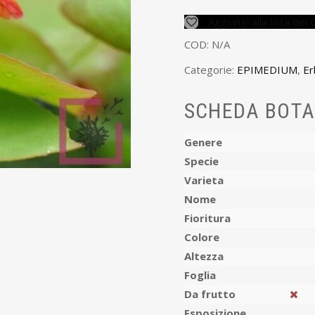
Aggiungi alla lista dei 
COD:
N/A
Categorie:
EPIMEDIUM
,
Er
SCHEDA BOTA
Genere
Specie
Varieta
Nome
Fioritura
Colore
Altezza
Foglia
Da frutto
Esposizione