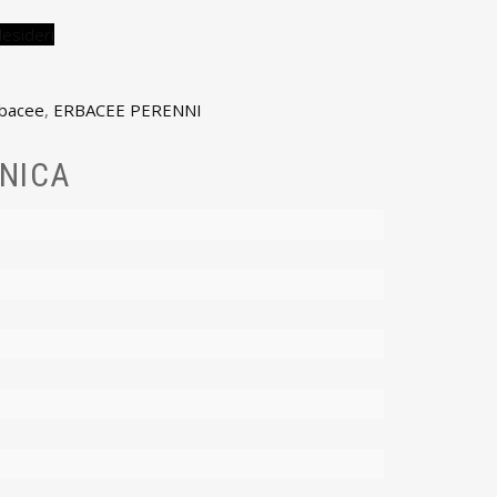
desideri
bacee
,
ERBACEE PERENNI
NICA