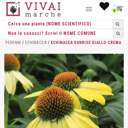
NAVIGAZIONE
0
TOGGLE
HOME
/
ERBACEE
/
ERBACEE
PERENNI
/
ECHINACEA
/ ECHINACEA SUNRISE GIALLO-CREMA