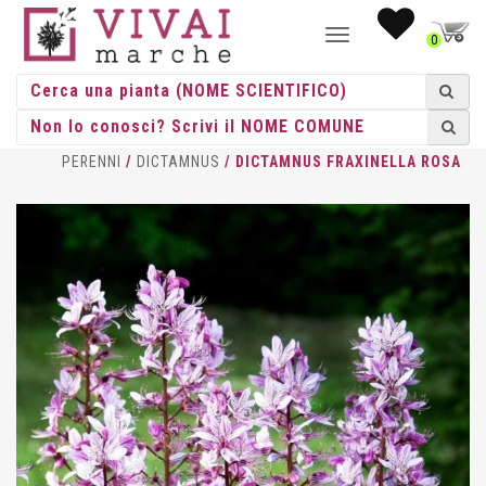
NAVIGAZIONE
0
TOGGLE
HOME
/
ERBACEE
/
ERBACEE
PERENNI
/
DICTAMNUS
/ DICTAMNUS FRAXINELLA ROSA