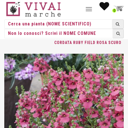
NAVIGAZIONE
0
TOGGLE
HOME
/
ERBACEE
/
ERBACEE PERENNI
/
DIASCIA
/ DIASCIA
CORDATA RUBY FIELD ROSA SCURO