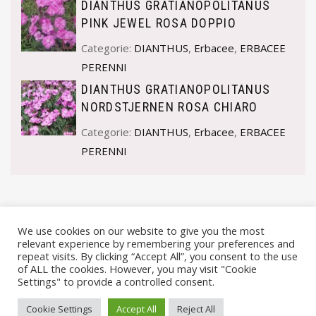
DIANTHUS GRATIANOPOLITANUS
PINK JEWEL ROSA DOPPIO
Categorie:
DIANTHUS
,
Erbacee
,
ERBACEE
PERENNI
DIANTHUS GRATIANOPOLITANUS
NORDSTJERNEN ROSA CHIARO
Categorie:
DIANTHUS
,
Erbacee
,
ERBACEE
PERENNI
We use cookies on our website to give you the most
relevant experience by remembering your preferences and
repeat visits. By clicking “Accept All”, you consent to the use
of ALL the cookies. However, you may visit "Cookie
Settings" to provide a controlled consent.
© VIVAI MARCHE BY ANDREA GOSTOLI P.IVA 02074150414 |
Cookie Settings
Accept All
Reject All
PRIVACY POLICY