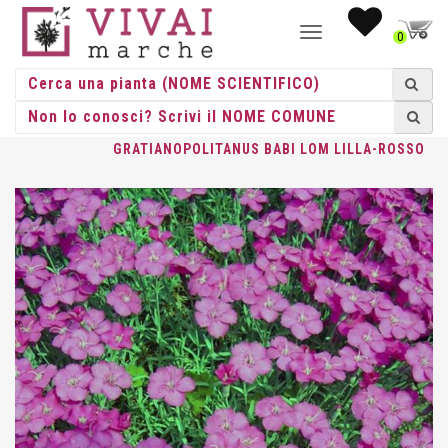
NAVIGAZIONE
0
TOGGLE
HOME
/
ERBACEE
/
ERBACEE PERENNI
/
DIANTHUS
/ DIANTHUS
GRATIANOPOLITANUS BABI LOM LILLA-ROSSO