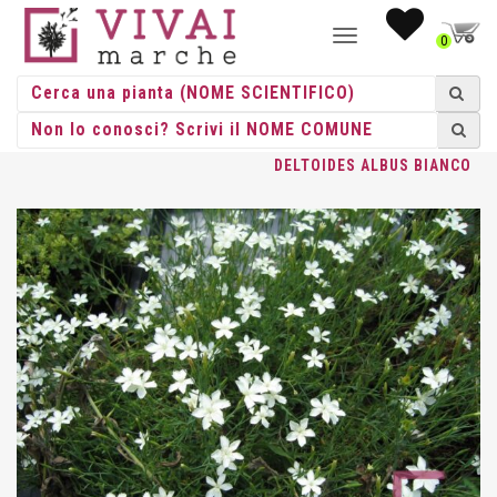
NAVIGAZIONE
0
TOGGLE
HOME
/
ERBACEE
/
ERBACEE PERENNI
/
DIANTHUS
/ DIANTHUS
DELTOIDES ALBUS BIANCO