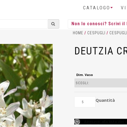
CATALOGO
V
HOME
/
CESPUGLI
/
CESPUGL
DEUTZIA C
Dim. Vaso
Quantità
Aggiungi alla lista dei 