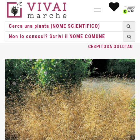
NAVIGAZIONE
0
TOGGLE
HOME
/
ERBACEE
/
GRAMINACEE
/
DESCHAMPSIA
/ DESCHAMPSIA
CESPITOSA GOLDTAU