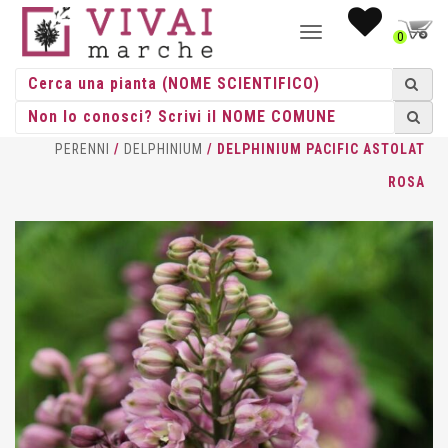
NAVIGAZIONE
0
TOGGLE
HOME
/
ERBACEE
/
ERBACEE
PERENNI
/
DELPHINIUM
/ DELPHINIUM PACIFIC ASTOLAT
ROSA