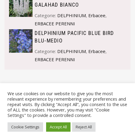
GALAHAD BIANCO
Categorie:
DELPHINIUM
,
Erbacee
,
ERBACEE PERENNI
DELPHINIUM PACIFIC BLUE BIRD
BLU-MEDIO
Categorie:
DELPHINIUM
,
Erbacee
,
ERBACEE PERENNI
We use cookies on our website to give you the most
relevant experience by remembering your preferences and
repeat visits. By clicking “Accept All”, you consent to the use
of ALL the cookies. However, you may visit "Cookie
Settings" to provide a controlled consent.
© VIVAI MARCHE BY ANDREA GOSTOLI P.IVA 02074150414 |
Cookie Settings
Accept All
Reject All
PRIVACY POLICY