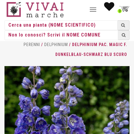
NAVIGAZIONE
0
TOGGLE
HOME
/
ERBACEE
/
ERBACEE
PERENNI
/
DELPHINIUM
/ DELPHINIUM PAC. MAGIC F.
DUNKELBLAU-SCHWARZ BLU SCURO