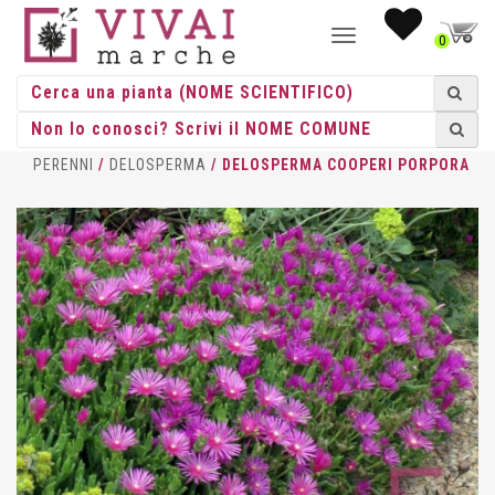
NAVIGAZIONE
0
TOGGLE
HOME
/
ERBACEE
/
ERBACEE
PERENNI
/
DELOSPERMA
/ DELOSPERMA COOPERI PORPORA