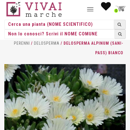
NAVIGAZIONE
0
TOGGLE
HOME
/
ERBACEE
/
ERBACEE
PERENNI
/
DELOSPERMA
/ DELOSPERMA ALPINUM (SANI-
PASS) BIANCO