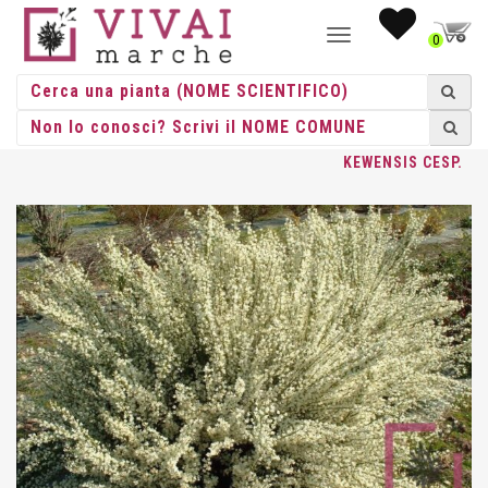
NAVIGAZIONE
0
TOGGLE
HOME
/
CESPUGLI
/
CESPUGLI VASO
/
CYTISUS
/ CYTISUS
KEWENSIS CESP.