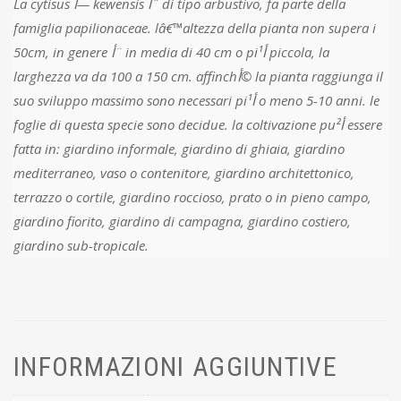
La cytisus أ— kewensis أ¨ di tipo arbustivo, fa parte della
famiglia papilionaceae. lâ€™altezza della pianta non supera i
50cm, in genere أ¨ in media di 40 cm o piأ¹ piccola, la
larghezza va da 100 a 150 cm. affinchأ© la pianta raggiunga il
suo sviluppo massimo sono necessari piأ¹ o meno 5-10 anni. le
foglie di questa specie sono decidue. la coltivazione puأ² essere
fatta in: giardino informale, giardino di ghiaia, giardino
mediterraneo, vaso o contenitore, giardino architettonico,
terrazzo o cortile, giardino roccioso, prato o in pieno campo,
giardino fiorito, giardino di campagna, giardino costiero,
giardino sub-tropicale.
INFORMAZIONI AGGIUNTIVE