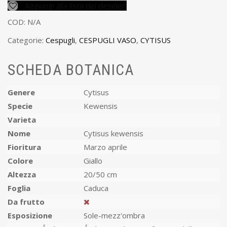
Aggiungi alla lista dei desideri
COD:
N/A
Categorie:
Cespugli
,
CESPUGLI VASO
,
CYTISUS
SCHEDA BOTANICA
Genere
Cytisus
Specie
Kewensis
Varieta
Nome
Cytisus kewensis
Fioritura
Marzo aprile
Colore
Giallo
Altezza
20/50 cm
Foglia
Caduca
Da frutto
Esposizione
Sole-mezz'ombra