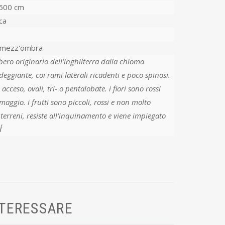
500 cm
ca
-mezz'ombra
ero originario dell'inghilterra dalla chioma
eggiante, coi rami laterali ricadenti e poco spinosi.
cceso, ovali, tri- o pentalobate. i fiori sono rossi
aggio. i frutti sono piccoli, rossi e non molto
 terreni, resiste all'inquinamento e viene impiegato
nei giardini e nei viali di cittأ
NTERESSARE