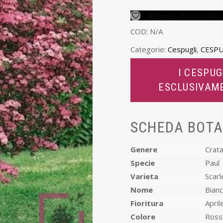
Aggiungi alla lista dei 
COD:
N/A
Categorie:
Cespugli
,
CESPU
I CESPUG
ESCLUSIVAM
SCHEDA BOTA
Genere
Crat
Specie
Paul
Varieta
Scarl
Nome
Bian
Fioritura
April
Colore
Ross