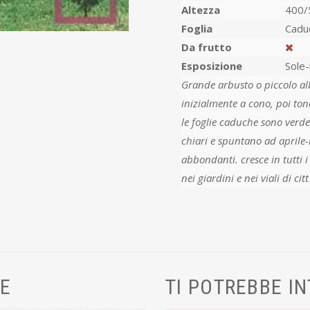
Altezza
400/
Foglia
Cadu
Da frutto
Esposizione
Sole
Grande arbusto o piccolo alb
inizialmente a cono, poi tond
le foglie caduche sono verde a
chiari e spuntano ad aprile-m
abbondanti. cresce in tutti i
VE
TI POTREBBE I