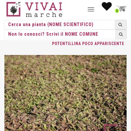
NAVIGAZIONE
0
TOGGLE
HOME
/
ERBACEE
/
ERBACEE PERENNI
/
COTULA
/ COTULA
POTENTILLINA POCO APPARISCENTE