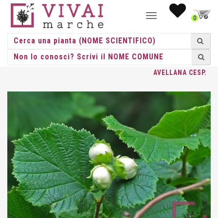
NAVIGAZIONE
0
TOGGLE
HOME
/
CESPUGLI
/
CESPUGLI VASO
/
CORYLUS
/ CORYLUS
AVELLANA CESP.