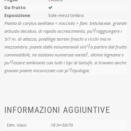
Da frutto
Esposizione
Sole-mezz'ombra
Pianta di corylus avellana < nocciolo > fam. betulaceae. grande
arbusto deciduo, di rapido accrescimento, puأ² raggiungere i
5/7 m. di altezza, predilige terreni freschi e ricchi ma in
mezzombra. piante dalle innumerevoli virtأ¹ a partire dal frutto
commestibile, ne esistono numerose varietأ , ottimo legname e
puأ² essere simbionte con tutti i tipi di tartufo. si trovano anche
giovani piante micorizzate con piأ¹ tipologie.
INFORMAZIONI AGGIUNTIVE
Dim. Vaso
18 H=50/70