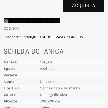
ACQUISTA
Aggiungi alla lista dei desideri
COD:
N/A
Categorie:
Cespugli
,
CESPUGLI VASO
,
CORYLUS
SCHEDA BOTANICA
Genere
Corylus
Specie
Avellana
Varieta
Nome
Nocciolo
Fioritura
Gennaio febbraio marzo
Colore
Non significativo
Altezza
300/400 cm
Foglia
Caduca