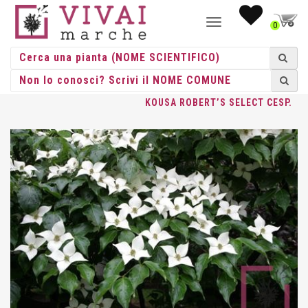
NAVIGAZIONE
0
TOGGLE
HOME
/
CESPUGLI
/
CESPUGLI VASO
/
CORNUS
/ CORNUS
KOUSA ROBERT’S SELECT CESP.