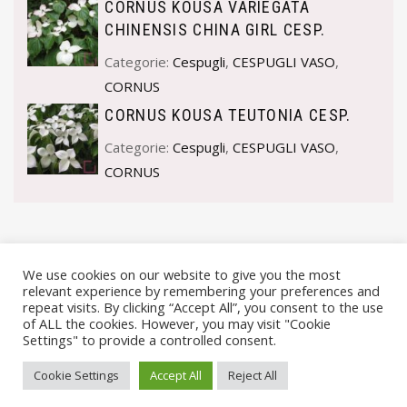
CORNUS KOUSA VARIEGATA
CHINENSIS CHINA GIRL CESP.
Categorie:
Cespugli
,
CESPUGLI VASO
,
CORNUS
CORNUS KOUSA TEUTONIA CESP.
Categorie:
Cespugli
,
CESPUGLI VASO
,
CORNUS
We use cookies on our website to give you the most
relevant experience by remembering your preferences and
repeat visits. By clicking “Accept All”, you consent to the use
of ALL the cookies. However, you may visit "Cookie
Settings" to provide a controlled consent.
© VIVAI MARCHE BY ANDREA GOSTOLI P.IVA 02074150414 |
Cookie Settings
Accept All
Reject All
PRIVACY POLICY