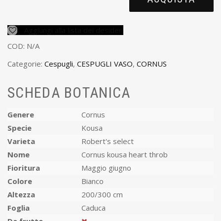
Aggiungi alla lista dei desideri
COD:
N/A
Categorie:
Cespugli
,
CESPUGLI VASO
,
CORNUS
SCHEDA BOTANICA
Genere
Cornus
Specie
Kousa
Varieta
Robert's select
Nome
Cornus kousa heart throb
Fioritura
Maggio giugno
Colore
Bianco
Altezza
200/300 cm
Foglia
Caduca