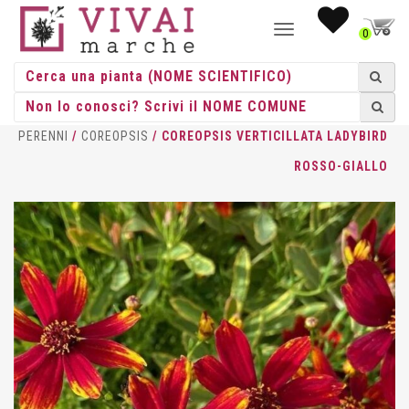
NAVIGAZIONE
0
TOGGLE
HOME
/
ERBACEE
/
ERBACEE
PERENNI
/
COREOPSIS
/ COREOPSIS VERTICILLATA LADYBIRD
ROSSO-GIALLO