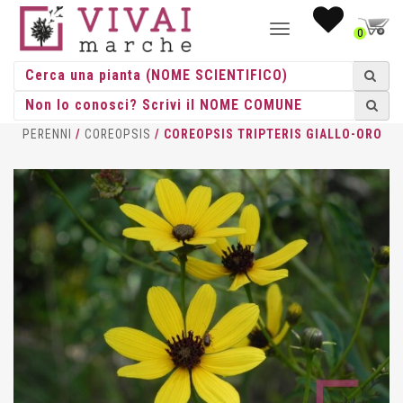
NAVIGAZIONE
0
TOGGLE
HOME
/
ERBACEE
/
ERBACEE
PERENNI
/
COREOPSIS
/ COREOPSIS TRIPTERIS GIALLO-ORO