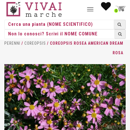
NAVIGAZIONE
0
TOGGLE
HOME
/
ERBACEE
/
ERBACEE
PERENNI
/
COREOPSIS
/ COREOPSIS ROSEA AMERICAN DREAM
ROSA