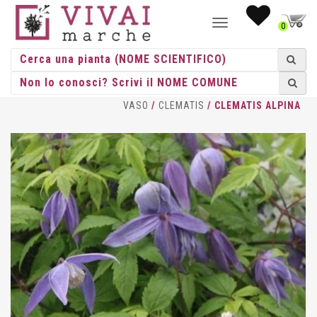
NAVIGAZIONE
0
TOGGLE
HOME
/
RAMPICANTI
/
RAMPICANTI
VASO
/
CLEMATIS
/ CLEMATIS ALPINA