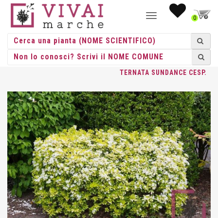
NAVIGAZIONE
0
TOGGLE
HOME
/
CESPUGLI
/
CESPUGLI VASO
/
CHOISYA
/ CHOISYA
TERNATA SUNDANCE CESP.