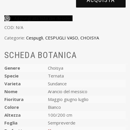
Aggiungi alla lista dei desideri
COD:
N/A
Categorie:
Cespugli
,
CESPUGLI VASO
,
CHOISYA
SCHEDA BOTANICA
Genere
Choisya
Specie
Ternata
Varieta
Sundance
Nome
Arancio del messico
Fioritura
Maggio giugno luglio
Colore
Bianco
Altezza
100/200 cm
Foglia
Sempreverde