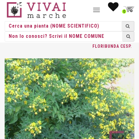
NAVIGAZIONE
0
TOGGLE
HOME
/
CESPUGLI
/
CESPUGLI VASO
/
CASSIA
/ CASSIA
FLORIBUNDA CESP.