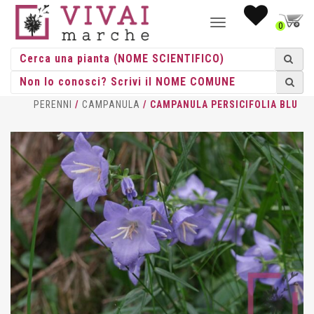
NAVIGAZIONE
0
TOGGLE
HOME
/
ERBACEE
/
ERBACEE
PERENNI
/
CAMPANULA
/ CAMPANULA PERSICIFOLIA BLU