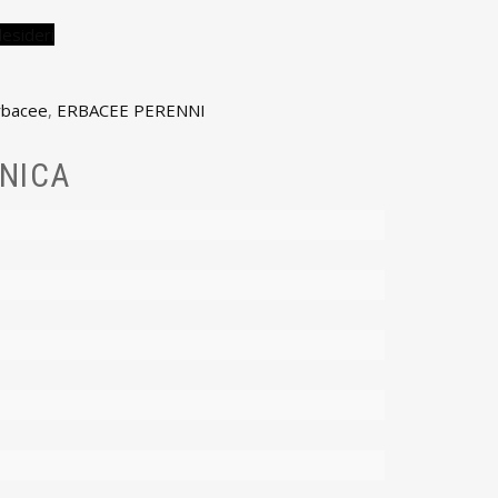
desideri
rbacee
,
ERBACEE PERENNI
NICA