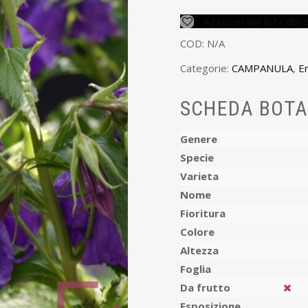
Aggiungi alla lista dei 
COD:
N/A
Categorie:
CAMPANULA
,
E
SCHEDA BOTA
Genere
Specie
Varieta
Nome
Fioritura
Colore
Altezza
Foglia
Da frutto
Esposizione