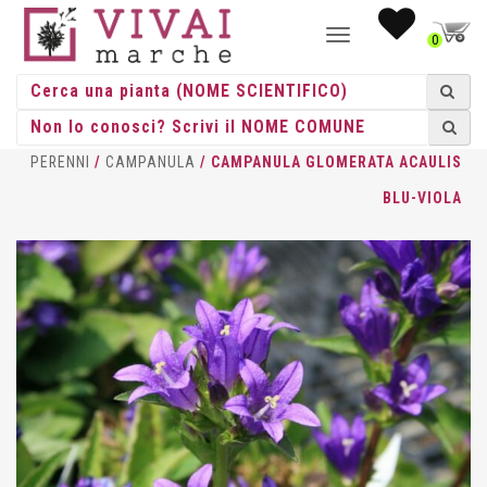
NAVIGAZIONE
0
TOGGLE
HOME
/
ERBACEE
/
ERBACEE
PERENNI
/
CAMPANULA
/ CAMPANULA GLOMERATA ACAULIS
BLU-VIOLA