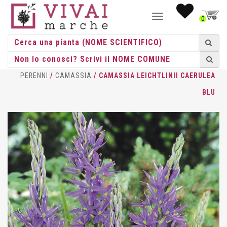
NAVIGAZIONE
0
TOGGLE
HOME
/
ERBACEE
/
ERBACEE
PERENNI
/
CAMASSIA
/ CAMASSIA LEICHTLINII CAERULEA
BLU