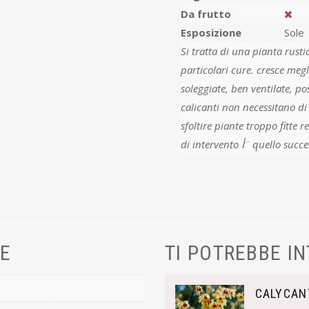
Da frutto
Esposizione
Sole
Si tratta di una pianta rusti
particolari cure. cresce megl
soleggiate, ben ventilate, po
calicanti non necessitano di potature
sfoltire piante troppo fitte r
di intervento أ¨ quell
VE
TI POTREBBE I
CALYCAN