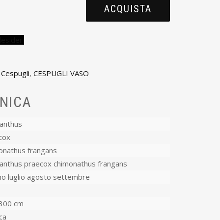
ACQUISTA
desideri
,
Cespugli
,
CESPUGLI VASO
NICA
canthus
cox
onathus frangans
canthus praecox chimonathus frangans
no luglio agosto settembre
o
300 cm
ca