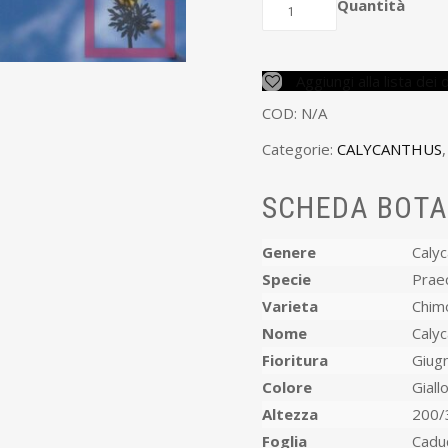
Quantità
Aggiungi alla lista dei 
COD:
N/A
Categorie:
CALYCANTHUS
SCHEDA BOTA
Genere
Caly
Specie
Prae
Varieta
Chim
Nome
Caly
Fioritura
Giug
Colore
Giall
Altezza
200/
Foglia
Cadu