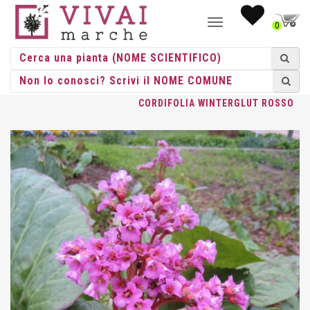
NAVIGAZIONE
0
TOGGLE
HOME
/
ERBACEE
/
ERBACEE PERENNI
/
BERGENIA
/ BERGENIA
CORDIFOLIA WINTERGLUT ROSSO