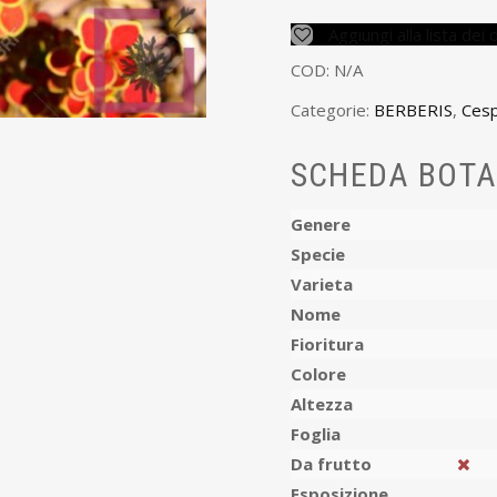
Aggiungi alla lista dei 
COD:
N/A
Categorie:
BERBERIS
,
Cesp
SCHEDA BOTA
Genere
Specie
Varieta
Nome
Fioritura
Colore
Altezza
Foglia
Da frutto
Esposizione