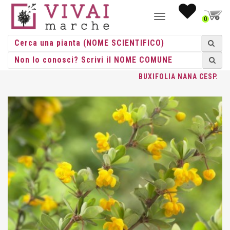
NAVIGAZIONE
0
TOGGLE
HOME
/
CESPUGLI
/
CESPUGLI VASO
/
BERBERIS
/ BERBERIS
BUXIFOLIA NANA CESP.