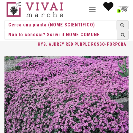
NAVIGAZIONE
0
TOGGLE
HOME
/
ERBACEE
/
ERBACEE PERENNI
/
AUBRIETA
/ AUBRIETA
HYB. AUDREY RED PURPLE ROSSO-PORPORA