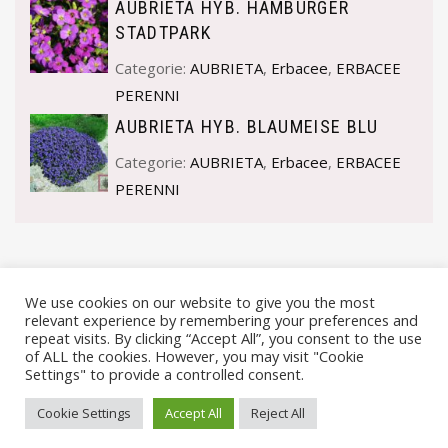
AUBRIETA HYB. HAMBURGER
STADTPARK
Categorie:
AUBRIETA
,
Erbacee
,
ERBACEE
PERENNI
AUBRIETA HYB. BLAUMEISE BLU
Categorie:
AUBRIETA
,
Erbacee
,
ERBACEE
PERENNI
We use cookies on our website to give you the most
relevant experience by remembering your preferences and
repeat visits. By clicking “Accept All”, you consent to the use
of ALL the cookies. However, you may visit "Cookie
Settings" to provide a controlled consent.
© VIVAI MARCHE BY ANDREA GOSTOLI P.IVA 02074150414 |
Cookie Settings
Accept All
Reject All
PRIVACY POLICY