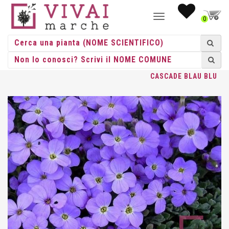
NAVIGAZIONE
0
TOGGLE
HOME
/
ERBACEE
/
ERBACEE PERENNI
/
AUBRIETA
/ AUBRIETA
CASCADE BLAU BLU