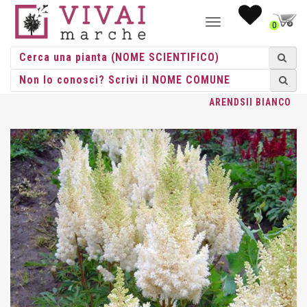
NAVIGAZIONE
0
TOGGLE
HOME
/
ERBACEE
/
ERBACEE PERENNI
/
ASTILBE
/ ASTILBE
ARENDSII BIANCO