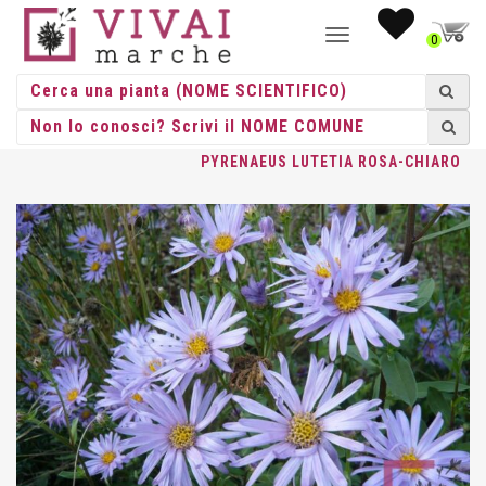
NAVIGAZIONE
0
TOGGLE
HOME
/
ERBACEE
/
ERBACEE PERENNI
/
ASTER
/ ASTER
PYRENAEUS LUTETIA ROSA-CHIARO