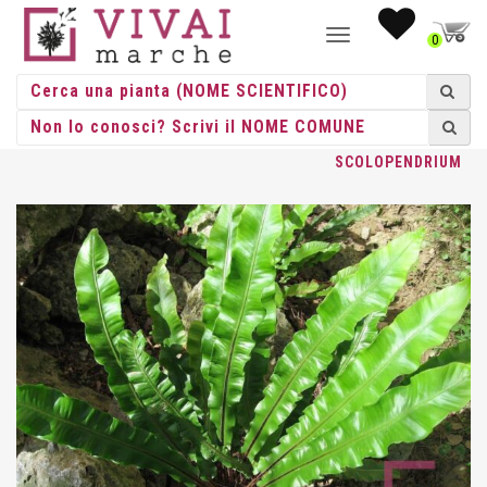
NAVIGAZIONE
0
TOGGLE
HOME
/
ERBACEE
/
FELCI RUSTICHE
/
ASPLENIUM
/ ASPLENIUM
SCOLOPENDRIUM