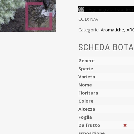
Aggiungi alla lista dei 
COD:
N/A
Categorie:
Aromatiche
,
AR
SCHEDA BOTA
Genere
Specie
Varieta
Nome
Fioritura
Colore
Altezza
Foglia
Da frutto
Esposizione