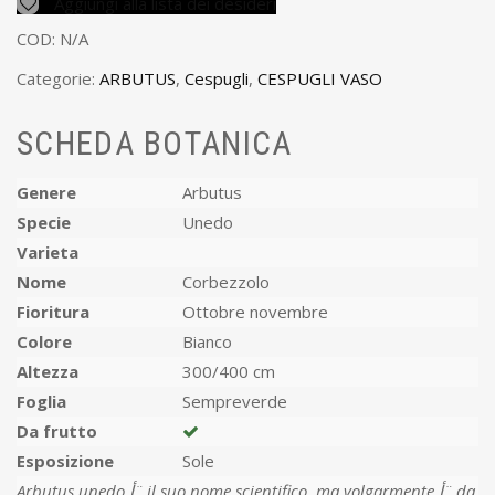
Aggiungi alla lista dei desideri
COD:
N/A
Categorie:
ARBUTUS
,
Cespugli
,
CESPUGLI VASO
SCHEDA BOTANICA
Genere
Arbutus
Specie
Unedo
Varieta
Nome
Corbezzolo
Fioritura
Ottobre novembre
Colore
Bianco
Altezza
300/400 cm
Foglia
Sempreverde
Da frutto
Esposizione
Sole
Arbutus unedo أ¨ il suo nome scientifico, ma volgarmente أ¨ da