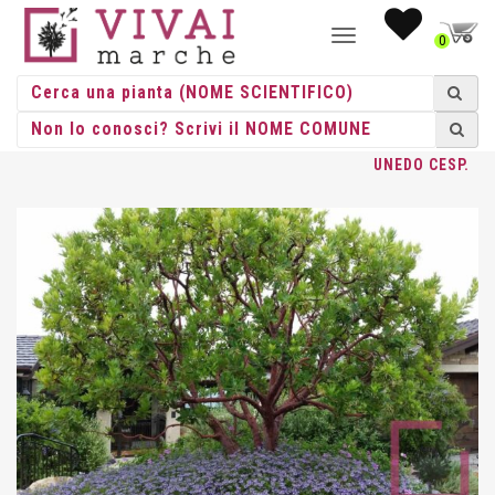
NAVIGAZIONE
0
TOGGLE
HOME
/
CESPUGLI
/
CESPUGLI VASO
/
ARBUTUS
/ ARBUTUS
UNEDO CESP.