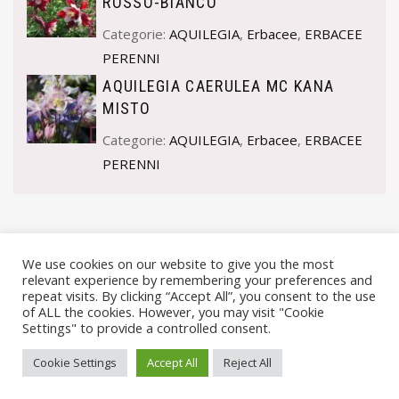
ROSSO-BIANCO
Categorie:
AQUILEGIA
,
Erbacee
,
ERBACEE
PERENNI
AQUILEGIA CAERULEA MC KANA
MISTO
Categorie:
AQUILEGIA
,
Erbacee
,
ERBACEE
PERENNI
We use cookies on our website to give you the most
relevant experience by remembering your preferences and
repeat visits. By clicking “Accept All”, you consent to the use
of ALL the cookies. However, you may visit "Cookie
Settings" to provide a controlled consent.
© VIVAI MARCHE BY ANDREA GOSTOLI P.IVA 02074150414 |
Cookie Settings
Accept All
Reject All
PRIVACY POLICY