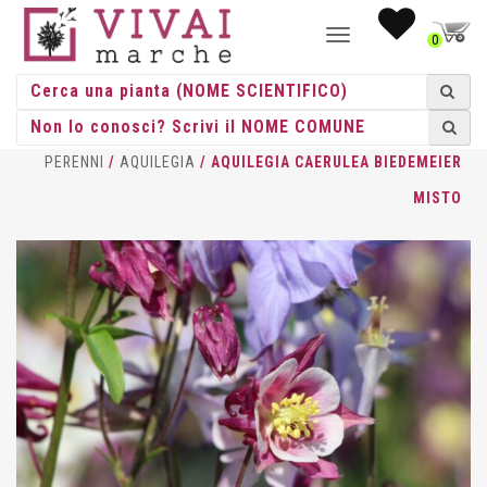
NAVIGAZIONE
0
TOGGLE
HOME
/
ERBACEE
/
ERBACEE
PERENNI
/
AQUILEGIA
/ AQUILEGIA CAERULEA BIEDEMEIER
MISTO