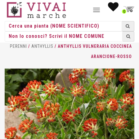
NAVIGAZIONE
0
TOGGLE
HOME
/
ERBACEE
/
ERBACEE
PERENNI
/
ANTHYLLIS
/ ANTHYLLIS VULNERARIA COCCINEA
ARANCIONE-ROSSO