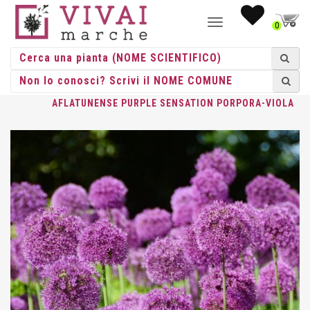
NAVIGAZIONE
0
TOGGLE
HOME
/
ERBACEE
/
ERBACEE PERENNI
/
ALLIUM
/ ALLIUM
AFLATUNENSE PURPLE SENSATION PORPORA-VIOLA