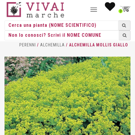
NAVIGAZIONE
0
TOGGLE
HOME
/
ERBACEE
/
ERBACEE
PERENNI
/
ALCHEMILLA
/ ALCHEMILLA MOLLIS GIALLO