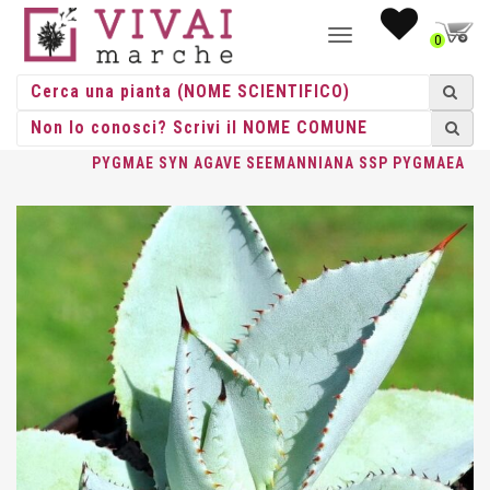
NAVIGAZIONE
0
TOGGLE
HOME
/
SUCCULENTE
/
SUCCULENTE IN VASO
/
AGAVE
/ AGAVE
PYGMAE SYN AGAVE SEEMANNIANA SSP PYGMAEA