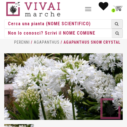
NAVIGAZIONE
0
TOGGLE
HOME
/
ERBACEE
/
ERBACEE
PERENNI
/
AGAPANTHUS
/ AGAPANTHUS SNOW CRYSTAL