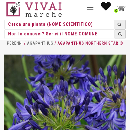
NAVIGAZIONE
0
TOGGLE
HOME
/
ERBACEE
/
ERBACEE
PERENNI
/
AGAPANTHUS
/ AGAPANTHUS NORTHERN STAR ®